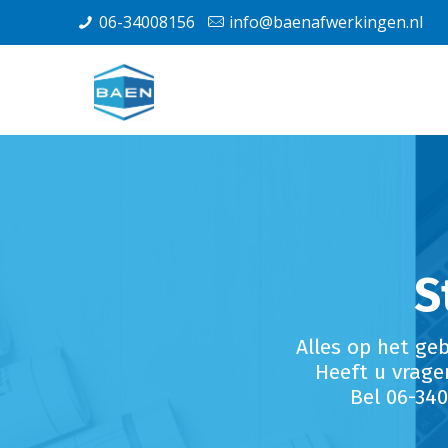
06-34008156
info@baenafwerkingen.nl
S
Alles op het ge
Heeft u vrage
Bel 06-34