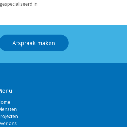
gespecialiseerd in
Afspraak maken
Menu
Home
iensten
rojecten
ver ons