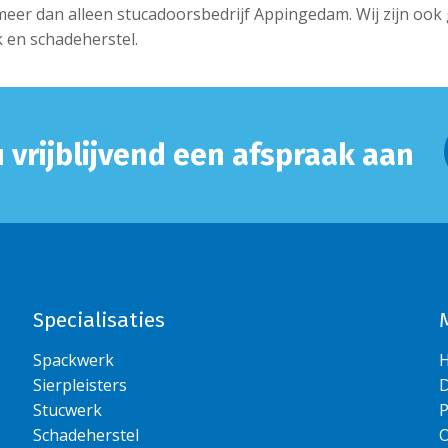
eer dan alleen stucadoorsbedrijf Appingedam. Wij zijn ook 
k en schadeherstel.
 vrijblijvend een afspraak aan
Specialisaties
Spackwerk
Sierpleisters
D
Stucwerk
P
Schadeherstel
O