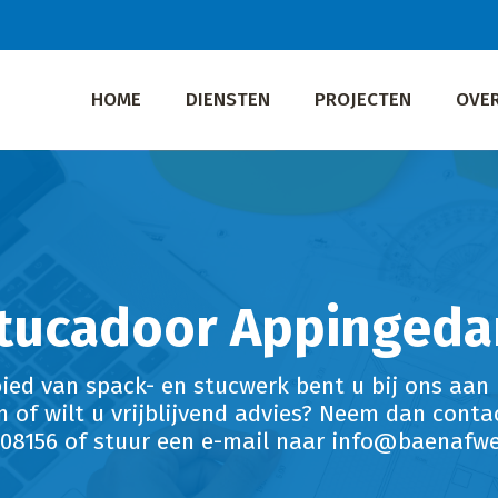
HOME
DIENSTEN
PROJECTEN
OVE
tucadoor Appinged
bied van spack- en stucwerk bent u bij ons aan 
n of wilt u vrijblijvend advies? Neem dan conta
008156 of stuur een e-mail naar info@baenafwe